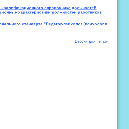
го квалификационного справочника должностей
ционные характеристики должностей работников
нального стандарта "Педагог-психолог (психолог в
Версия для печати