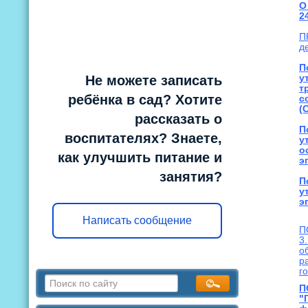
О
2
П
д
П
Не можете записать
у
т
ребёнка в сад? Хотите
с
(
рассказать о
П
воспитателях? Знаете,
у
о
как улучшить питание и
э
занятия?
П
у
э
Написать сообщение
П
3
о
р
г
П
"