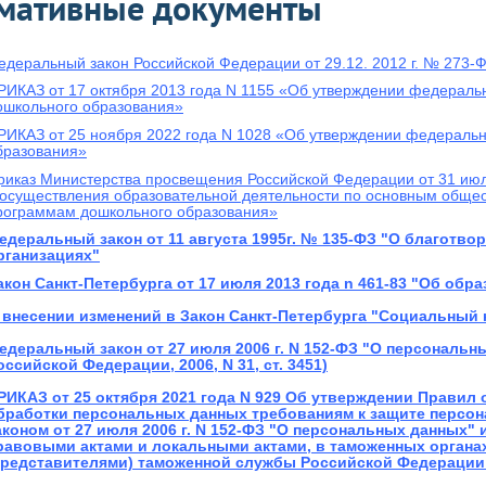
мативные документы
едеральный закон Российской Федерации от 29.12. 2012 г. № 273-
РИКАЗ от 17 октября 2013 года N 1155 «Об утверждении федеральн
ошкольного образования»
РИКАЗ от 25 ноября 2022 года N 1028 «Об утверждении федераль
бразования»
риказ Министерства просвещения Российской Федерации от 31 июл
 осуществления образовательной деятельности по основным обще
рограммам дошкольного образования»
едеральный закон от 11 августа 1995г. № 135-ФЗ "О благотв
рганизациях"
акон Санкт-Петербурга от 17 июля 2013 года n 461-83 "Об обр
 внесении изменений в Закон Санкт-Петербурга "Социальный 
едеральный закон от 27 июля 2006 г. N 152-ФЗ "О персональн
оссийской Федерации, 2006, N 31, ст. 3451)
РИКАЗ от 25 октября 2021 года N 929 Об утверждении Правил
бработки персональных данных требованиям к защите персо
аконом от 27 июля 2006 г. N 152-ФЗ "О персональных данных"
равовыми актами и локальными актами, в таможенных органа
представителями) таможенной службы Российской Федерации