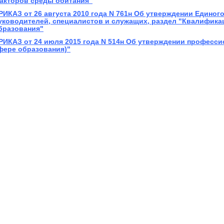
акторов среды обитания"
РИКАЗ от 26 августа 2010 года N 761н Об утверждении Едино
уководителей, специалистов и служащих, раздел "Квалифика
бразования"
РИКАЗ от 24 июля 2015 года N 514н Об утверждении профессио
фере образования)"