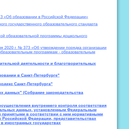
ФЗ «Об образовании в Российской Федерации»
ого государственного образовательного стандарта
ной образовательной программы дошкольного
я 2020 г. № 373 «Об утверждении порядка организации
образовательным программам - образовательным
орительной деятельности и благотворительных
азовании в Санкт-Петербурге"
кодекс Санкт-Петербурга"
ых данных" (Собрание законодательства
 осуществления внутреннего контроля соответствия
нальных данных, установленным Федеральным
 и принятыми в соответствии с ним нормативными
х Российской Федерации, представительствах
 в иностранных государствах