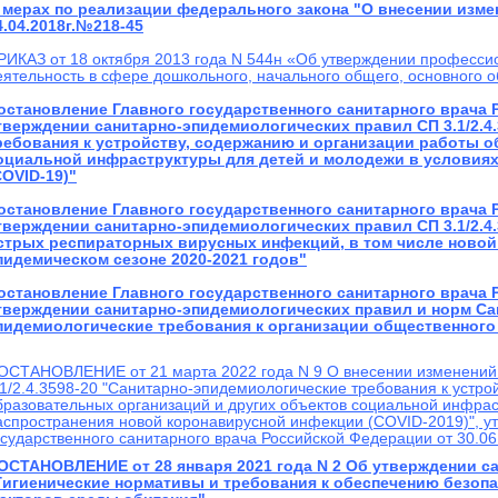
 мерах по реализации федерального закона "О внесении изм
4.04.2018г.№218-45
РИКАЗ от 18 октября 2013 года N 544н «Об утверждении профессио
еятельность в сфере дошкольного, начального общего, основного 
остановление Главного государственного санитарного врача 
тверждении санитарно-эпидемиологических правил СП 3.1/2.4
ребования к устройству, содержанию и организации работы о
оциальной инфраструктуры для детей и молодежи в условия
COVID-19)"
остановление Главного государственного санитарного врача 
тверждении санитарно-эпидемиологических правил СП 3.1/2.4.
стрых респираторных вирусных инфекций, в том числе новой
пидемическом сезоне 2020-2021 годов"
остановление Главного государственного санитарного врача 
тверждении санитарно-эпидемиологических правил и норм Сан
пидемиологические требования к организации общественного
ОСТАНОВЛЕНИЕ от 21 марта 2022 года N 9 О внесении изменений 
.1/2.4.3598-20 "Санитарно-эпидемиологические требования к устро
бразовательных организаций и других объектов социальной инфрас
аспространения новой коронавирусной инфекции (COVID-2019)", у
осударственного санитарного врача Российской Федерации от 30.06
ОСТАНОВЛЕНИЕ от 28 января 2021 года N 2 Об утверждении са
Гигиенические нормативы и требования к обеспечению безопа