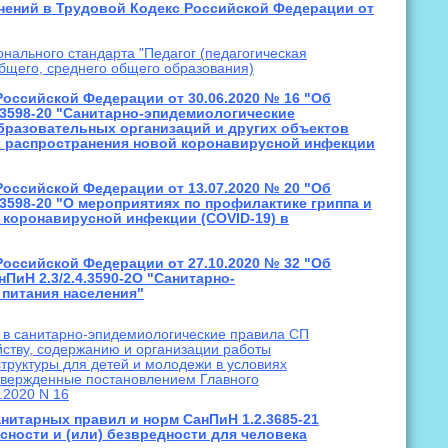
енений в Трудовой Кодекс Российской Федерации от
нального стандарта "Педагог (педагогическая
общего, среднего общего образования)
Российской Федерации от 30.06.2020 № 16 "Об
.3598-20 "Санитарно-эпидемиологические
бразовательных организаций и других объектов
х распространения новой коронавирусной инфекции
Российской Федерации от 13.07.2020 № 20 "Об
3598-20 "О мероприятиях по профилактике гриппа и
 коронавирусной инфекции (COVID-19) в
Российской Федерации от 27.10.2020 № 32 "Об
ПиН 2.3/2.4.3590-2О "Санитарно-
 питания населения"
в санитарно-эпидемиологические правила СП
йству, содержанию и организации работы
труктуры для детей и молодежи в условиях
твержденные постановлением Главного
.2020 N 16
нитарных правил и норм СанПиН 1.2.3685-21
сности и (или) безвредности для человека