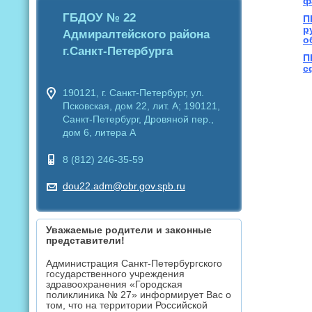
ф
ГБДОУ № 22
П
р
Адмиралтейского района
о
г.Санкт-Петербурга
П
с
190121, г. Санкт-Петербург, ул.
Псковская, дом 22, лит. А; 190121,
Санкт-Петербург, Дровяной пер.,
дом 6, литера А
8 (812) 246-35-59
dou22.adm@obr.gov.spb.ru
Уважаемые родители и законные
представители!
Администрация Санкт-Петербургского
государственного учреждения
здравоохранения «Городская
поликлиника № 27» информирует Вас о
том, что на территории Российской