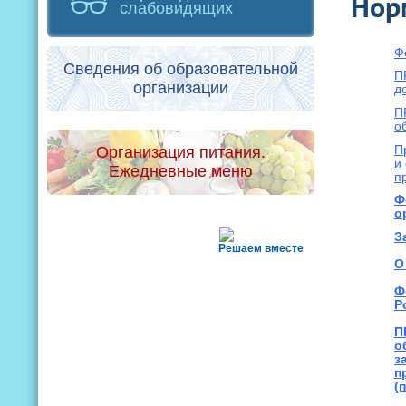
Нор
слабовидящих
Ф
Сведения об образовательной
П
организации
д
П
о
Организация питания.
П
и
Ежедневные меню
п
Ф
о
З
Решаем вместе
О
Ф
Р
П
о
з
п
(