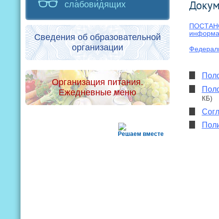
Доку
слабовидящих
ПОСТАНОВ
информа
Сведения об образовательной
организации
Федераль
Поло
Организация питания.
Поло
Ежедневные меню
КБ)
Согл
Поли
Решаем вместе