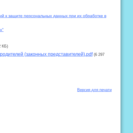
й к защите персональных данных при их обработке в
х"
2 КБ)
родителей (законных представителей).pdf
(6 297
Версия для печати