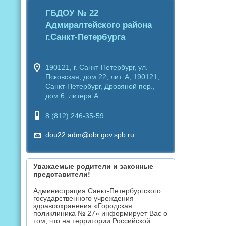
ГБДОУ № 22
Адмиралтейского района
г.Санкт-Петербурга
190121, г. Санкт-Петербург, ул.
Псковская, дом 22, лит. А; 190121,
Санкт-Петербург, Дровяной пер.,
дом 6, литера А
8 (812) 246-35-59
dou22.adm@obr.gov.spb.ru
Уважаемые родители и законные
представители!
Администрация Санкт-Петербургского
государственного учреждения
здравоохранения «Городская
поликлиника № 27» информирует Вас о
том, что на территории Российской